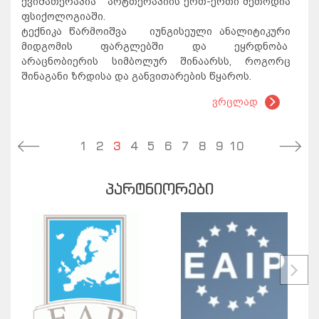
ქვიშათერაპია არტთერაპიის ერთ-ერთი მეთოდია
ფსიქოლოგიაში.
ტექნიკა წარმოიშვა იუნგისეული ანალიტიკური
მიდგომის ფარგლებში და ეყრდნობა
არაცნობიერის სიმბოლურ შინაარსს, როგორც
შინაგანი ზრდისა და განვითარების წყაროს.
ვრცლად
1
2
3
4
5
6
7
8
9
10
ᲞᲐᲠᲢᲜᲘᲝᲠᲔᲑᲘ