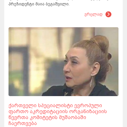
პრეზიდენტი მაია ბეგაშვილი.
ვრცლად
ქართველი სპეციალისტი ევროპული
ფართო აკრედიტაციის ორგანიზაციის
წევრთა კომიტეტის მუშაობაში
ჩაერთვება