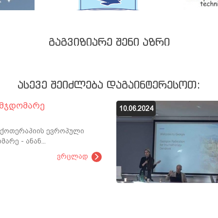
ᲒᲐᲒᲕᲘᲖᲘᲐᲠᲔ ᲨᲔᲜᲘ ᲐᲖᲠᲘ
ᲐᲡᲔᲕᲔ ᲨᲔᲘᲫᲚᲔᲑᲐ ᲓᲐᲒᲐᲘᲜᲢᲔᲠᲔᲡᲝᲗ:
ვმჯდომარე
10.06.2024
იქოთერაპიის ევროპული
არე - ანან...
ვრცლად