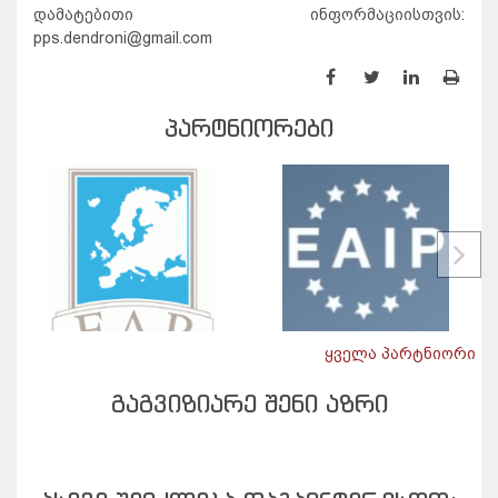
დამატებითი ინფორმაციისთვის:
pps.dendroni@gmail.com
ᲞᲐᲠᲢᲜᲘᲝᲠᲔᲑᲘ
ყველა პარტნიორი
ᲒᲐᲒᲕᲘᲖᲘᲐᲠᲔ ᲨᲔᲜᲘ ᲐᲖᲠᲘ