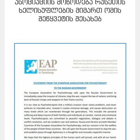
ᲐᲡᲝᲪᲘᲐᲪᲘᲘᲡ ᲛᲝᲬᲝᲓᲔᲑᲐ ᲠᲣᲡᲔᲗᲘᲡ
ᲮᲔᲚᲘᲡᲣᲤᲚᲔᲑᲘᲡ ᲛᲘᲛᲐᲠᲗ ᲝᲛᲘᲡ
ᲨᲔᲬᲧᲕᲔᲢᲘᲡ ᲨᲔᲡᲐᲮᲔᲑ