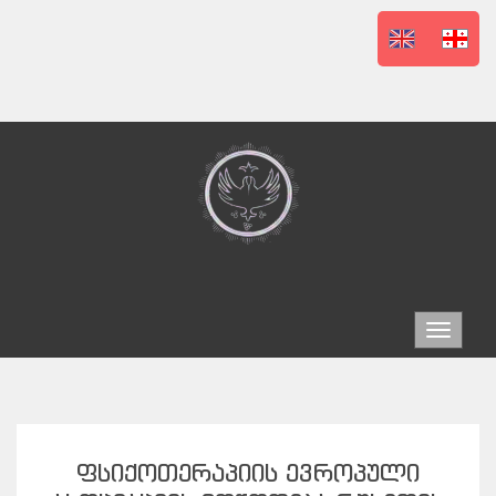
Toggle
navigat
ᲤᲡᲘᲥᲝᲗᲔᲠᲐᲞᲘᲘᲡ ᲔᲕᲠᲝᲞᲣᲚᲘ