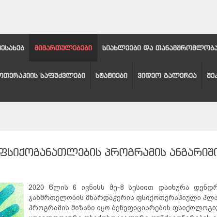
შესახებ
მიმართულებები
სიახლეები და თანამშრომლობ
ოთერაპიის საფუძვლები
სტატიები
ვიდეო გალერეა
შე
ᲤᲡᲘᲥᲝᲒᲐᲜᲐᲗᲚᲔᲑᲘᲡ ᲞᲠᲝᲒᲠᲐᲛᲘᲡ ᲐᲜᲒᲐᲠᲘᲨ
2020 წლის 6 ივნისს მე-8 სესიით დაიხურა დენდ
ჯანმრთელობის მხარდაჭერის ფსიქოთერაპიული პლა
პროგრამის მიზანი იყო ბენეფიციარების ფსიქოლოგ