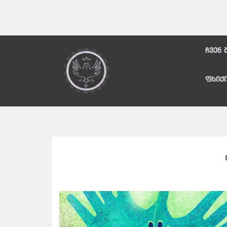
ჩვენ 
ფსიქ