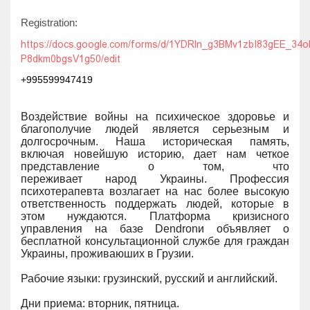
Registration:
https://docs.google.com/forms/d/1YDRln_g3BMv1zbI83gEE_34o
P8dkm0bgsV1g50/edit
+995599947419
Воздействие войны на психическое здоровье и
благополучие людей является серьезным и
долгосрочным. Наша историческая память,
включая новейшую историю, дает нам четкое
представление о том, что
переживает
народ
Украины. Профессия
психотерапевта возлагает на нас более высокую
ответственность поддержать людей, которые в
этом нуждаются
. Платформа кризисного
управления на базе
Dendron
и объявляет о
бесплатной консультационной службе для граждан
Украины, проживаюших в Грузии.
Рабочие языки: грузинский, русский и английский.
Дни приема: вторник, пятница.