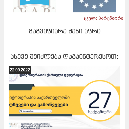
ყველა პარტნიორი
ᲒᲐᲒᲕᲘᲖᲘᲐᲠᲔ ᲨᲔᲜᲘ ᲐᲖᲠᲘ
ᲐᲡᲔᲕᲔ ᲨᲔᲘᲫᲚᲔᲑᲐ ᲓᲐᲒᲐᲘᲜᲢᲔᲠᲔᲡᲝᲗ:
22.09.2022