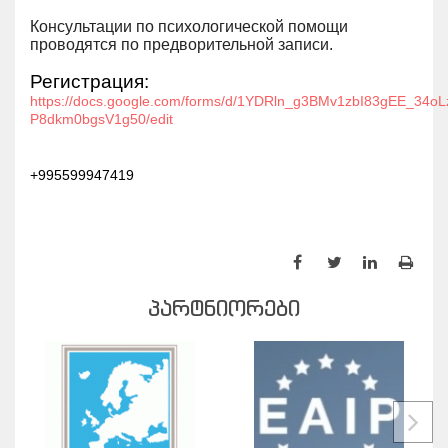
Консультации по психологической помощи
проводятся по предворительной записи.
Регистрация:
https://docs.google.com/forms/d/1YDRln_g3BMv1zbI83gEE_34oLz
P8dkm0bgsV1g50/edit
+995599947419
ᲞᲐᲠᲢᲜᲘᲝᲠᲔᲑᲘ