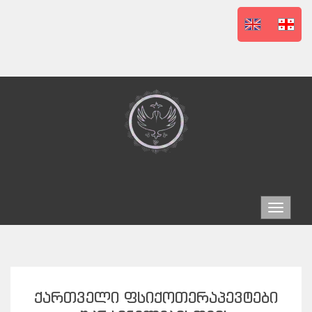
Toggle
navigat
ᲥᲐᲠᲗᲕᲔᲚᲘ ᲤᲡᲘᲥᲝᲗᲔᲠᲐᲞᲔᲕᲢᲔᲑᲘ