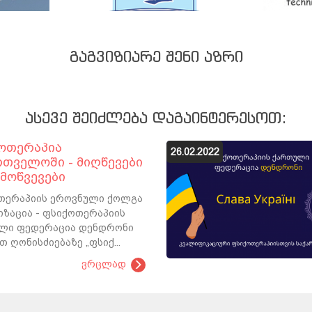
ᲒᲐᲒᲕᲘᲖᲘᲐᲠᲔ ᲨᲔᲜᲘ ᲐᲖᲠᲘ
ᲐᲡᲔᲕᲔ ᲨᲔᲘᲫᲚᲔᲑᲐ ᲓᲐᲒᲐᲘᲜᲢᲔᲠᲔᲡᲝᲗ:
ოთერაპია
26.02.2022
რთველოში - მიღწევები
ამოწვევები
თერაპიის ეროვნული ქოლგა
იზაცია - ფსიქოთერაპიის
ლი ფედერაცია დენდრონი
თ ღონისძიებაზე „ფსიქ...
ვრცლად