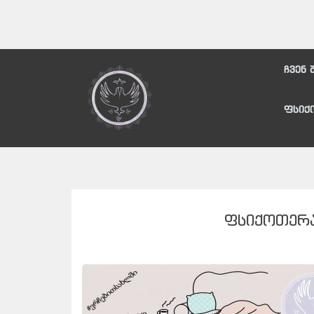
ჩვენ 
ფსიქ
ᲤᲡᲘᲥᲝᲗᲔᲠᲐ