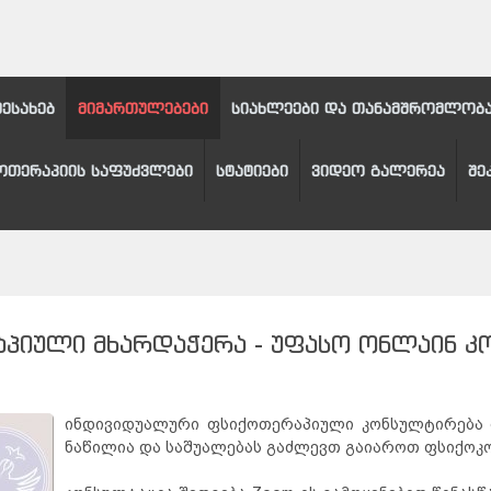
შესახებ
მიმართულებები
სიახლეები და თანამშრომლობ
ოთერაპიის საფუძვლები
სტატიები
ვიდეო გალერეა
შე
ᲞᲘᲣᲚᲘ ᲛᲮᲐᲠᲓᲐᲭᲔᲠᲐ - ᲣᲤᲐᲡᲝ ᲝᲜᲚᲐᲘᲜ Კ
ინდივიდუალური ფსიქოთერაპიული კონსულტირება 
ნაწილია და საშუალებას გაძლევთ გაიაროთ ფსიქოკ