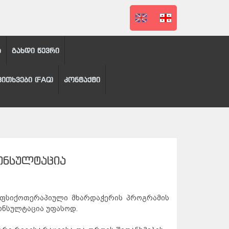
ა
გახდი წევრი
კითხვები (FAQ)
კონტაქტი
ᲝᲜᲡᲣᲚᲢᲐᲪᲘᲐ
ფსიქოთერაპიული მხარდაჭერის პროგრამის
ონსულტაცია უფასოდ.