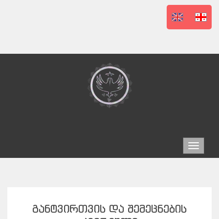
Toggle
navigat
ᲒᲐᲜᲢᲕᲘᲠᲗᲕᲘᲡ ᲓᲐ ᲨᲔᲛᲔᲪᲜᲔᲑᲘᲡ