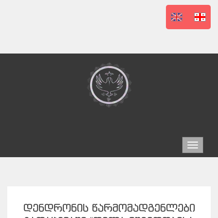
Toggle
navigat
ᲓᲔᲜᲓᲠᲝᲜᲘᲡ ᲬᲐᲠᲛᲝᲛᲐᲓᲒᲔᲜᲚᲔᲑᲘ