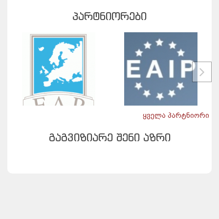
ᲞᲐᲠᲢᲜᲘᲝᲠᲔᲑᲘ
ყველა პარტნიორი
ᲒᲐᲒᲕᲘᲖᲘᲐᲠᲔ ᲨᲔᲜᲘ ᲐᲖᲠᲘ