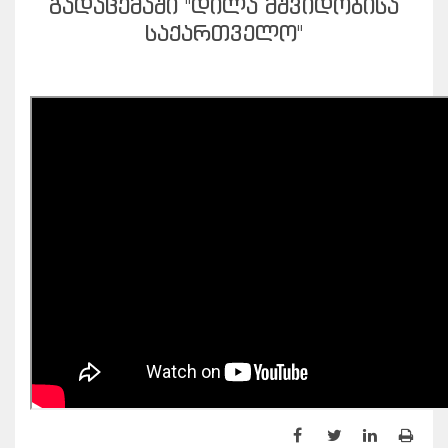
ᲒᲐᲓᲐᲪᲔᲛᲐᲨᲘ "ᲓᲘᲚᲐ ᲛᲨᲕᲘᲓᲝᲑᲘᲡᲐ
ᲡᲐᲥᲐᲠᲗᲕᲔᲚᲝ"