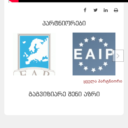
ᲞᲐᲠᲢᲜᲘᲝᲠᲔᲑᲘ
ყველა პარტნიორი
ᲒᲐᲒᲕᲘᲖᲘᲐᲠᲔ ᲨᲔᲜᲘ ᲐᲖᲠᲘ