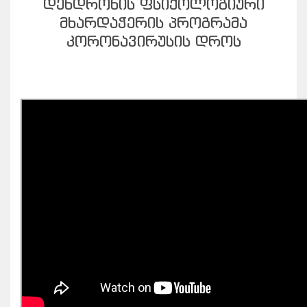
ᲓᲔᲜᲓᲠᲝᲜᲘᲡ ᲤᲡᲘᲥᲝᲚᲝᲒᲘᲣᲠᲘ
ᲛᲮᲐᲠᲓᲐᲭᲔᲠᲘᲡ ᲞᲠᲝᲒᲠᲐᲛᲐ
ᲙᲝᲠᲝᲜᲐᲕᲘᲠᲣᲡᲘᲡ ᲓᲠᲝᲡ