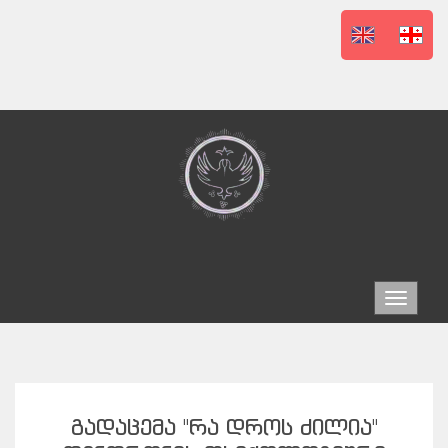
Toggle
navigat
ᲒᲐᲓᲐᲪᲔᲛᲐ "ᲠᲐ ᲓᲠᲝᲡ ᲫᲘᲚᲘᲐ"