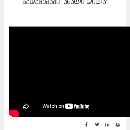
ᲒᲐᲓᲐᲪᲔᲛᲐᲨᲘ "ᲐᲮᲐᲚᲘ ᲓᲘᲚᲐ"