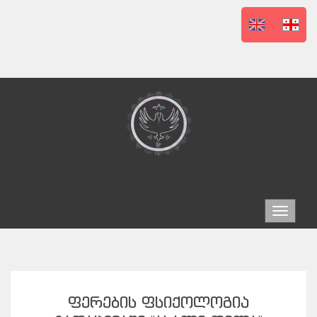
Toggle
navigat
ᲤᲔᲠᲔᲑᲘᲡ ᲤᲡᲘᲥᲝᲚᲝᲒᲘᲐ