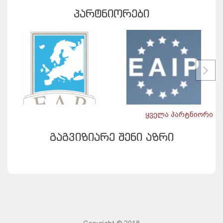
ᲞᲐᲠᲢᲜᲘᲝᲠᲔᲑᲘ
ყველა პარტნიორი
ᲒᲐᲒᲕᲘᲖᲘᲐᲠᲔ ᲨᲔᲜᲘ ᲐᲖᲠᲘ