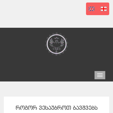
Toggle
navigat
ᲠᲝᲒᲝᲠ ᲕᲔᲡᲐᲣᲑᲠᲝᲗ ᲑᲐᲕᲨᲕᲔᲑᲡ