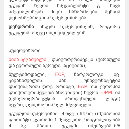
ჯგუფის
წევრი
სპეციალისტი
გ
.
სხვა
სპეციალისტის
მიერ
ნაწარმოები
სესიის
დემონსტარაციის
სუპერვიზირება
.
დენდრონი
იწყებს
სუპერვიზიებს
,
როგორც
ჯგუფურს
,
ასევე
ინდივიდუალურს
.
სუპერვიზორი
მაია ბეგაშვილი
_
ფსიქოთერაპევტი
, (
ქართული
და
ევროპული
აკრედიტაციებით
),
მულტიმოდალი
,
ECP
,
ნარკოლოგი
,
ივ
.
ჯავახიშვილის
სახ
.
უნივერსიტეტის
ფსიქიატრიის
დოქტორანტი
,
EAP
-
ის
(
ევროპის
ფსიქოთერაპევტთა
ასოციაცია
)
წევრი
,
OPPL
ის
(
ფსიქოთერაპევტთა
პროფესიული
ლიგა
)
წევრი
,
დენდრონის
ხელმძღვანელი.
ჯგუფური
სუპერვიზია
_ 4
თვე
. ( 64
სთ
.) (
მუშაობის
ფორმატი
_
კვირაში
1
შეხვედრა
,
ხანგრძლივობა
4
აკ
.
საათი.
ჯგუფში
იმუშავებს
_5/8