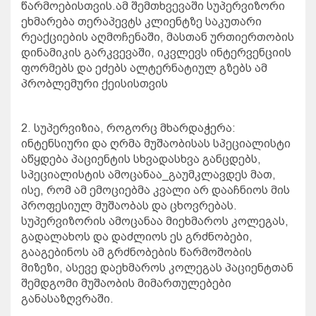
წარმოებისთვის
.
ამ
შემთხვევაში
სუპერვიზორი
ეხმარება
თერაპევტს
კლიენტზე
საკუთარი
რეაქციების
აღმოჩენაში
,
მასთან
ურთიერთობის
დინამიკის
გარკვევაში
,
იკვლევს
ინტერვენციის
ფორმებს
და
ეძებს
ალტერნატიულ
გზებს
ამ
პრობლემური
ქეისისთვის
2.
სუპერვიზია
,
როგორც
მხარდაჭერა
:
ინტენსიური
და
ღრმა
მუშაობისას
სპეციალისტი
აწყდება
პაციენტის
სხვადასხვა
განცდებს
,
სპეციალისტის
ამოცანაა
_
გაუმკლავდეს
მათ
,
ისე
,
რომ
ამ
ემოციებმა
კვალი
არ
დააჩნიოს
მის
პროფესიულ
მუშაობას
და
ცხოვრებას
.
სუპერვიზორის
ამოცანაა
მიეხმაროს
კოლეგას
,
გადალახოს
და
დაძლიოს
ეს
გრძნობები
,
გააგებინოს
ამ
გრძნობების
წარმოშობის
მიზეზი
,
ასევე
დაეხმაროს
კოლეგას
პაციენტთან
შემდგომი
მუშაობის
მიმართულებები
განასაზღვრაში
.