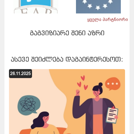
ყველა პარტნიორი
ᲒᲐᲒᲕᲘᲖᲘᲐᲠᲔ ᲨᲔᲜᲘ ᲐᲖᲠᲘ
ᲐᲡᲔᲕᲔ ᲨᲔᲘᲫᲚᲔᲑᲐ ᲓᲐᲒᲐᲘᲜᲢᲔᲠᲔᲡᲝᲗ:
26.11.2025