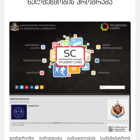
ᲮᲔᲚᲨᲔᲬᲧᲝᲑᲘᲡ ᲞᲠᲝᲒᲠᲐᲛᲐ
დენდრონი უერთდება განათლების სამინისტროს