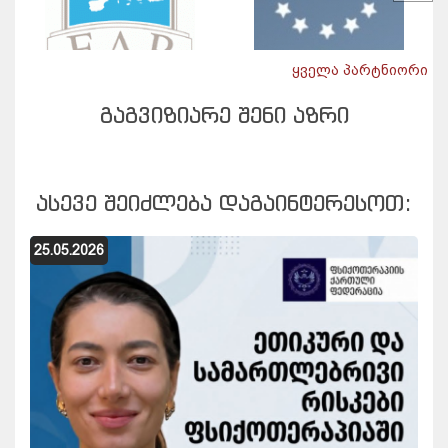
ყველა პარტნიორი
ᲒᲐᲒᲕᲘᲖᲘᲐᲠᲔ ᲨᲔᲜᲘ ᲐᲖᲠᲘ
ᲐᲡᲔᲕᲔ ᲨᲔᲘᲫᲚᲔᲑᲐ ᲓᲐᲒᲐᲘᲜᲢᲔᲠᲔᲡᲝᲗ:
25.05.2026