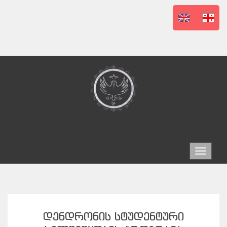
Toggle
navigat
ᲓᲔᲜᲓᲠᲝᲜᲘᲡ ᲡᲢᲣᲓᲔᲜᲢᲣᲠᲘ