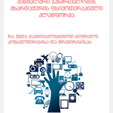
ᲛᲔᲜᲢᲐᲚᲣᲠᲘ ᲯᲐᲜᲛᲠᲗᲔᲚᲝᲑᲘᲡ
ᲛᲮᲐᲠᲓᲐᲭᲔᲠᲘᲡ ᲤᲡᲘᲥᲝᲗᲔᲠᲐᲞᲘᲣᲚᲘ
ᲞᲚᲐᲢᲤᲝᲠᲛᲐ
რა უნდა გავითვალისწინოთ ციფრული
კონსულტირებისა და ტრენირებისას