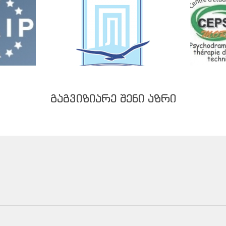
ᲒᲐᲒᲕᲘᲖᲘᲐᲠᲔ ᲨᲔᲜᲘ ᲐᲖᲠᲘ