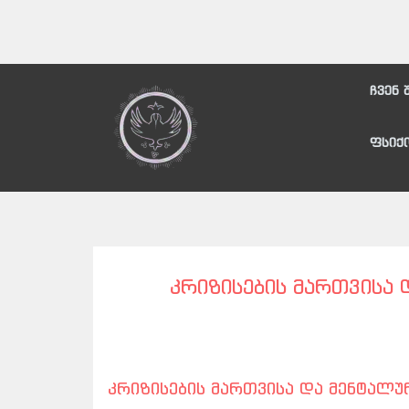
ჩვენ 
ფსიქ
ᲙᲠᲘᲖᲘᲡᲔᲑᲘᲡ ᲛᲐᲠᲗᲕᲘᲡᲐ
კრიზისების მართვისა და მენტა