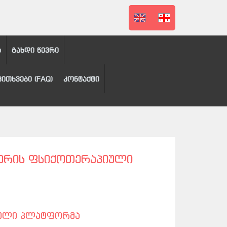
ა
გახდი წევრი
კითხვები (FAQ)
კონტაქტი
ᲭᲔᲠᲘᲡ ᲤᲡᲘᲥᲝᲗᲔᲠᲐᲞᲘᲣᲚᲘ
იული პლატფორმა