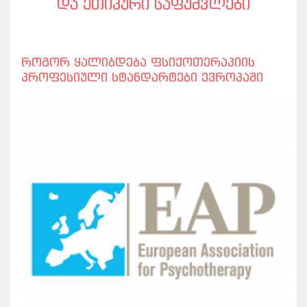
ᲓᲐ ᲔᲗᲘᲙᲣᲠᲘ ᲡᲐᲤᲣᲫᲕᲚᲔᲑᲘ
როგორ ყალიბდება ფსიქოთერაპიის
პროფესიული სტანდარტები ევროპაში