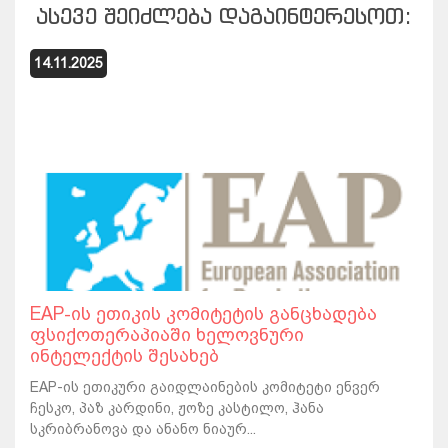
ᲐᲡᲔᲕᲔ ᲨᲔᲘᲫᲚᲔᲑᲐ ᲓᲐᲒᲐᲘᲜᲢᲔᲠᲔᲡᲝᲗ:
14.11.2025
EAP-ის ეთიკის კომიტეტის განცხადება
ფსიქოთერაპიაში ხელოვნური
ინტელექტის შესახებ
EAP-ის ეთიკური გაიდლაინების კომიტეტი ენვერ
ჩესკო, პაზ კარდინი, ჟოზე კასტილო, ჰანა
სკრიბრანოვა და ანანო ნიაურ...