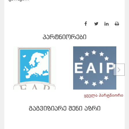
ᲞᲐᲠᲢᲜᲘᲝᲠᲔᲑᲘ
ყველა პარტნიორი
ᲒᲐᲒᲕᲘᲖᲘᲐᲠᲔ ᲨᲔᲜᲘ ᲐᲖᲠᲘ