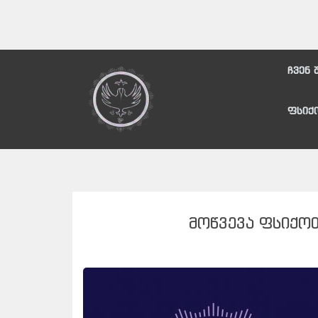
ჩვენ 
ფსიქ
ᲛᲝᲬᲕᲔᲕᲐ ᲤᲡᲘᲥᲝ