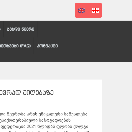
ა
გახდი წევრი
კითხვები (FAQ)
კონტაქტი
ᲔᲕᲠᲐᲓ ᲛᲘᲦᲔᲑᲐᲖᲔ
ი წევრობა არის უნიკალური საშუალება
ფსიქოთერაპიული საზოგადოების
 ფედერაცია 2021 წლიდან ფლობს ქოლგა