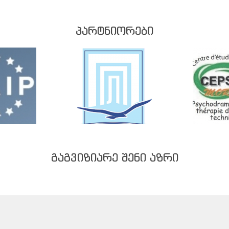
ᲞᲐᲠᲢᲜᲘᲝᲠᲔᲑᲘ
ᲒᲐᲒᲕᲘᲖᲘᲐᲠᲔ ᲨᲔᲜᲘ ᲐᲖᲠᲘ